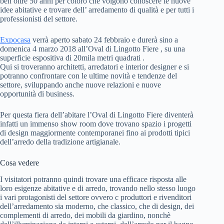
ben oltre 50 anni per coloro che volgono conoscere le nuove
idee abitative e trovare dell’ arredamento di qualità e per tutti i
professionisti del settore.
Expocasa
verrà aperto sabato 24 febbraio e durerà sino a
domenica 4 marzo 2018 all’Oval di Lingotto Fiere , su una
superficie espositiva di 20mila metri quadrati .
Qui si troveranno architetti, arredatori e interior designer e si
potranno confrontare con le ultime novità e tendenze del
settore, sviluppando anche nuove relazioni e nuove
opportunità di business.
Per questa fiera dell’abitare l’Oval di Lingotto Fiere diventerà
infatti un immenso show room dove trovano spazio i progetti
di design maggiormente contemporanei fino ai prodotti tipici
dell’arredo della tradizione artigianale.
Cosa vedere
I visitatori potranno quindi trovare una efficace risposta alle
loro esigenze abitative e di arredo, trovando nello stesso luogo
i vari protagonisti del settore ovvero c produttori e rivenditori
dell’arredamento sia moderno, che classico, che di design, dei
complementi di arredo, dei mobili da giardino, nonchè