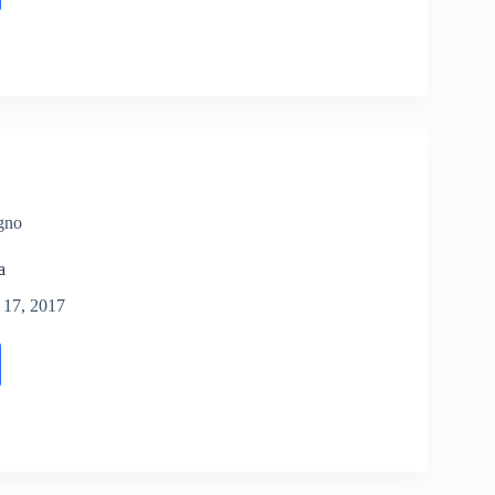
gno
a
17, 2017