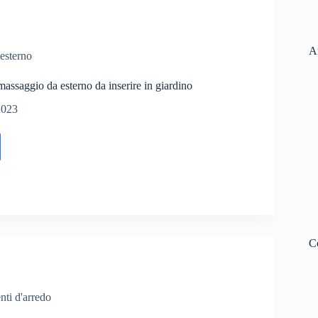
Ar
 esterno
ssaggio da esterno da inserire in giardino
2023
C
ti d'arredo